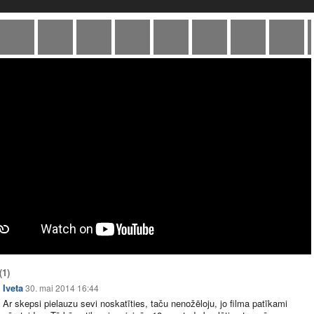
(1)
Iveta
30. mai 2014 16:44
Ar skepsi pielauzu sevi noskatīties, taču nenožēloju, jo filma patīkami