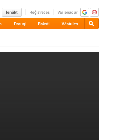
Ienākt
Reģistrēties
Vai ienāc ar
a
Draugi
Raksti
Vēstules