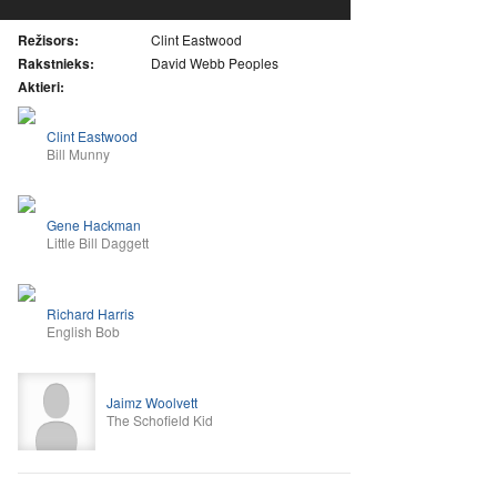
Režisors:
Clint Eastwood
Rakstnieks:
David Webb Peoples
Aktieri:
Clint Eastwood
Bill Munny
Gene Hackman
Little Bill Daggett
Richard Harris
English Bob
Jaimz Woolvett
The Schofield Kid