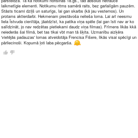
pārsteidza. Tā kā notikumi norisinās
18.gs
., tad absolūti netraucē
laikmetīgie elementi. Notikumu ritms samērā raits, bez garlaiīgām pauzēm.
Stāsts ticami dziļš un saturīgs, lai gan skarbs (kā jau vesternos). Un
protams aktierdarbi. Hekmenam piestāvoša nelieša loma. Lai arī neesmu
liela Īstvuda cienītāja, jāatdzīst, ka patika viņa spēle (lai gan īsti nav ar ko
salīdzināt, jo nav redzētas pietiekami daudz viņa filmas). Frīmens likās kkā
neiederās šai filmā, bet tas tikai vbt man tā šķita. Uzmanību aizķēra
'vietējās padauzas' lomas atveidotāja Frencisa Fišere, likās visai spēcīgi un
pārliecinoši. Kopumā ļoti laba pēcgarša.