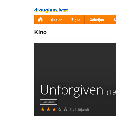
Pāriet
uz
saturu
Šodien
Ziņas
Galerijas
S
Kino
Unforgiven
(19
Vesterns
(3 vērtējumi)