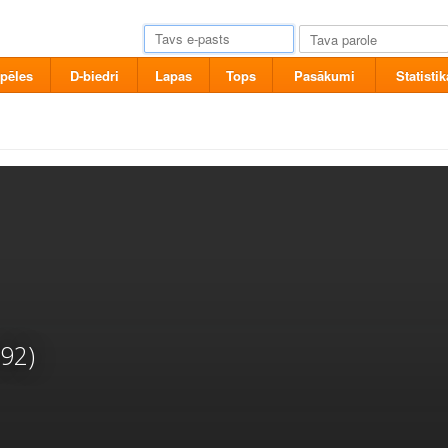
pēles
D-biedri
Lapas
Tops
Pasākumi
Statistik
92)