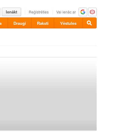
Ienākt
Reģistrēties
Vai ienāc ar
a
Draugi
Raksti
Vēstules