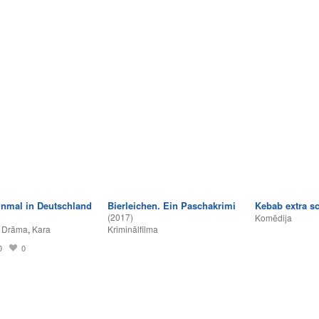
inmal in Deutschland
Bierleichen. Ein Paschakrimi
Kebab extra sc
(2017)
Komēdija
,
Drāma
,
Kara
Kriminālfilma
0
0