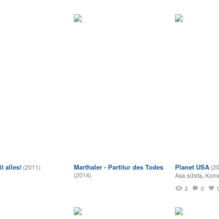
t alles!
Marthaler - Partitur des Todes
Planet USA
(2011)
(2
(2014)
Asa sižeta
,
Komē
2
0