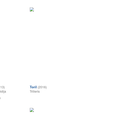
Toril
013)
(2016)
dija
Trilleris
0