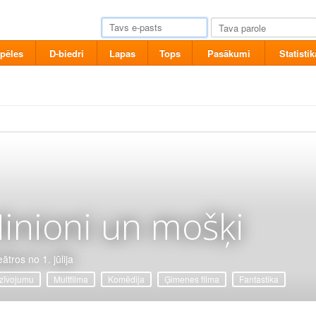
pēles
D-biedri
Lapas
Tops
Pasākumi
Statistik
inioni un mošķi
ātros no 1. jūlija
zīvojumu
Multfilma
Komēdija
Ģimenes filma
Fantastika