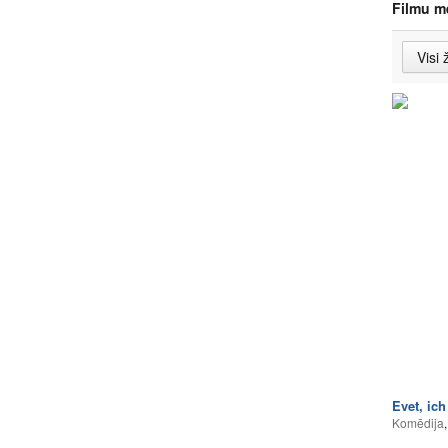
Filmu m
Evet, ich 
Komēdija