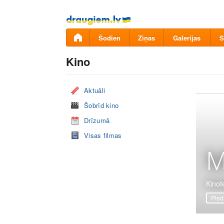
Pāriet
uz
saturu
Šodien
Ziņas
Galerijas
S
Kino
Aktuāli
Šobrīd kino
Drīzumā
Visas filmas
M
Kinote
Pied