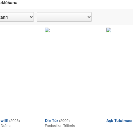
eklēšana
will!
Die Tür
Aşk Tutulması
(2008)
(2009)
,
Drāma
Fantastika
,
Trilleris