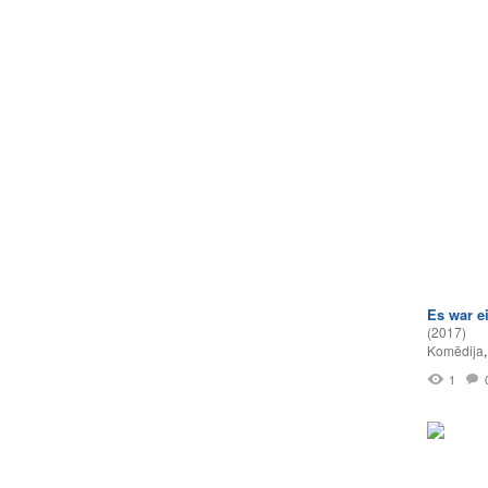
Es war e
(2017)
Komēdija
1