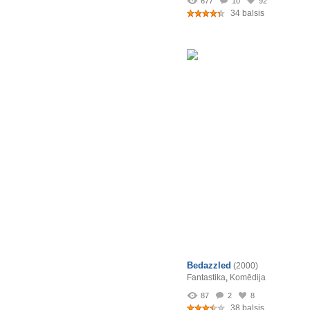
677
10
92
34 balsis
Bedazzled
(2000)
Fantastika
,
Komēdija
87
2
8
38 balsis