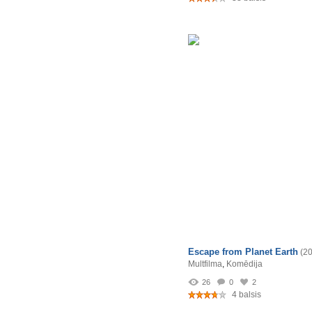
Escape from Planet Earth
(2
Multfilma
,
Komēdija
26
0
2
4 balsis