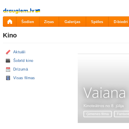
Pāriet
uz
saturu
Šodien
Ziņas
Galerijas
Spēles
D-biedri
Kino
Aktuāli
Šobrīd kino
Drīzumā
Visas filmas
Vaiana
Kinoteātros no 8. jūlija
Ģimenes filma
Fantast