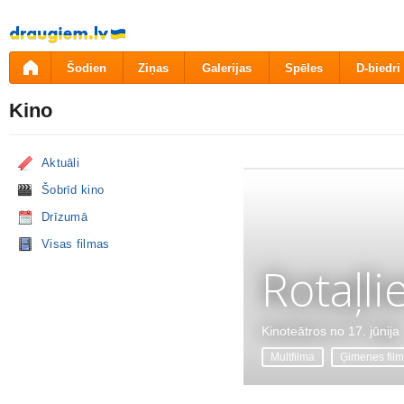
Pāriet
uz
saturu
Šodien
Ziņas
Galerijas
Spēles
D-biedri
Kino
Aktuāli
Šobrīd kino
Drīzumā
Visas filmas
Rotaļli
Kinoteātros no 17. jūnija
Multfilma
Ģimenes fil