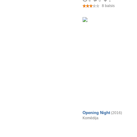
6
0
1
8 balsis
Opening Night
(2016)
Komēdija