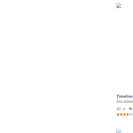
Timeline
Asa sižeta
41