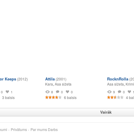
for Keeps
Attila
RocknRolla
(2012)
(2001)
(2
Kara
,
Asa sižeta
Asa sižeta
,
Krimi
0
1
8
0
0
9
0
3 balsis
6 balsis
4 bal
Vairāk
kumi
Privātums
Par mums
Darbs