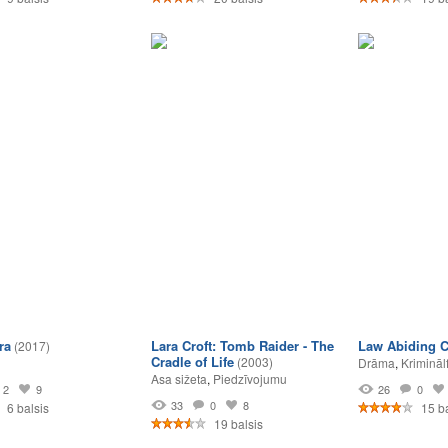
ra
Lara Croft: Tomb Raider - The
Law Abiding C
(2017)
Cradle of Life
(2003)
Drāma
,
Krimināl
Asa sižeta
,
Piedzīvojumu
2
9
26
0
33
0
8
6 balsis
15 ba
19 balsis