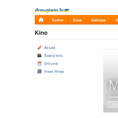
Pāriet
uz
saturu
Šodien
Ziņas
Galerijas
S
Kino
Aktuāli
Šobrīd kino
Drīzumā
Visas filmas
M
Kinote
Pied