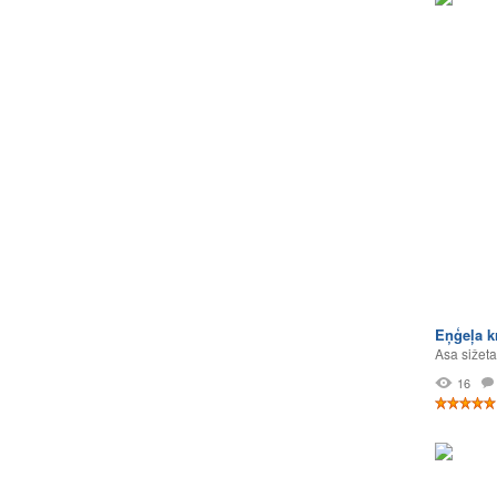
Eņģeļa k
Asa sižeta
16