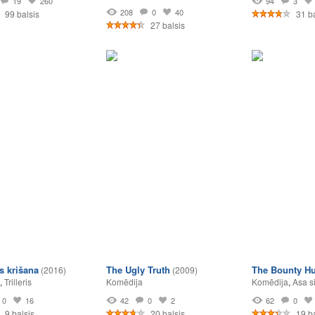
19
260
94
3
208
0
40
99 balsis
31 b
27 balsis
 krišana
The Ugly Truth
The Bounty Hu
(2016)
(2009)
,
Trilleris
Komēdija
Komēdija
,
Asa s
0
16
42
0
2
62
0
9 balsis
20 balsis
19 ba