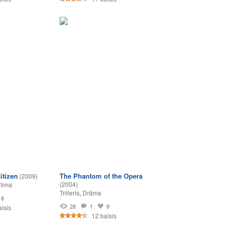
itizen
The Phantom of the Opera
(2009)
(2004)
filma
Trilleris
,
Drāma
8
28
1
9
lsis
12 balsis