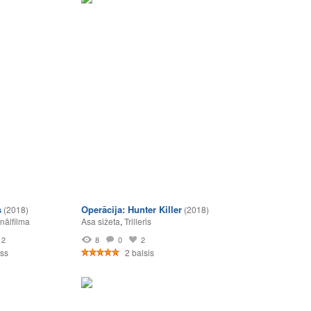
s
Operācija: Hunter Killer
(2018)
(2018)
nālfilma
Asa sižeta
,
Trilleris
2
8
0
2
ss
2 balsis