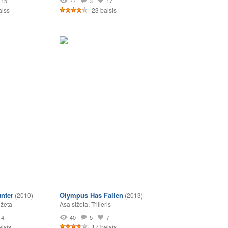
15
77
3
17
alss
23 balsis
nter
Olympus Has Fallen
(2010)
(2013)
ižeta
Asa sižeta
,
Trilleris
4
40
5
7
lsis
17 balsis