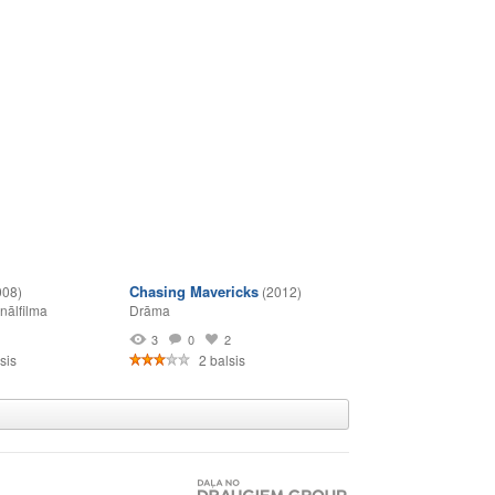
Chasing Mavericks
008)
(2012)
nālfilma
Drāma
1
3
0
2
sis
2 balsis