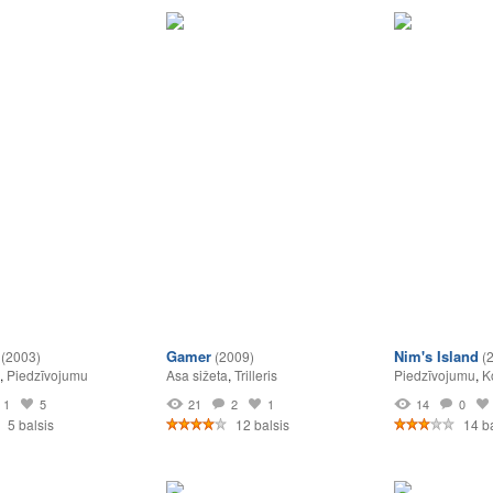
Gamer
Nim's Island
(2003)
(2009)
(
,
Piedzīvojumu
Asa sižeta
,
Trilleris
Piedzīvojumu
,
K
1
5
21
2
1
14
0
5 balsis
12 balsis
14 ba