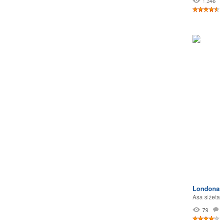
1,346
Londonas
Asa sižeta
79