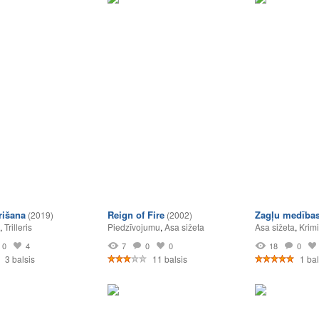
rišana
Reign of Fire
Zagļu medība
(2019)
(2002)
,
Trilleris
Piedzīvojumu
,
Asa sižeta
Asa sižeta
,
Krimi
0
4
7
0
0
18
0
3 balsis
11 balsis
1 bal