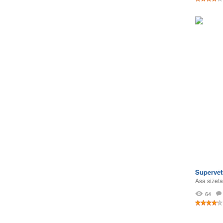
Supervēt
Asa sižeta
64