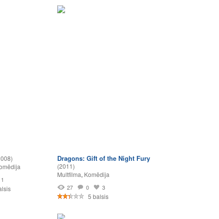
Dragons: Gift of the Night Fury
2008)
(2011)
omēdija
Multfilma
,
Komēdija
1
27
0
3
lsis
5 balsis