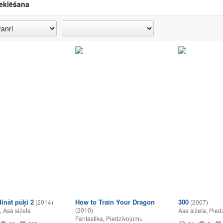
eklēšana
ināt pūķi 2
How to Train Your Dragon
300
(2014)
(2007)
(2010)
,
Asa sižeta
Asa sižeta
,
Pied
Fantastika
,
Piedzīvojumu