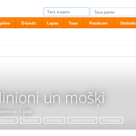
pēles
D-biedri
Lapas
Tops
Pasākumi
Statistik
inioni un mošķi
ātros no 1. jūlija
zīvojumu
Multfilma
Komēdija
Ģimenes filma
Fantastika