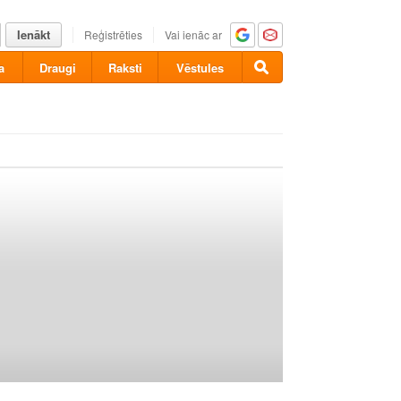
Ienākt
Reģistrēties
Vai ienāc ar
a
Draugi
Raksti
Vēstules