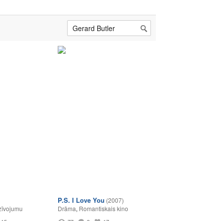
P.S. I Love You
(2007)
zīvojumu
Drāma
,
Romantiskais kino