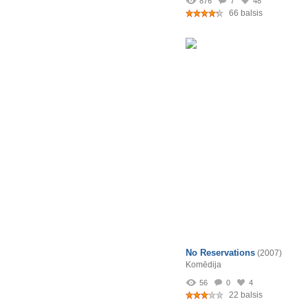
876
7
48
66 balsis
No Reservations
(2007)
Komēdija
56
0
4
22 balsis