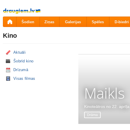
Pāriet
uz
saturu
Šodien
Ziņas
Galerijas
Spēles
D-biedri
Kino
Aktuāli
Šobrīd kino
Drīzumā
Visas filmas
Maikls
Kinoteātros no 22. aprīļa
Drāma