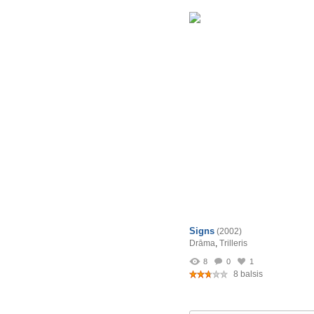
Signs
(2002)
Drāma
,
Trilleris
8
0
1
8 balsis