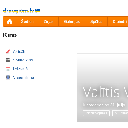
Pāriet
uz
saturu
Šodien
Ziņas
Galerijas
Spēles
D-biedri
Kino
Aktuāli
Šobrīd kino
Drīzumā
Visas filmas
Valītis
Kinoteātros no 31. jūlija
Piedzīvojumu
Multfilm