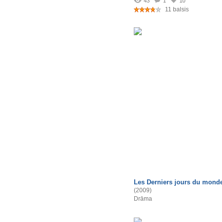
43
1
10
11 balsis
Les Derniers jours du mond
(2009)
Drāma