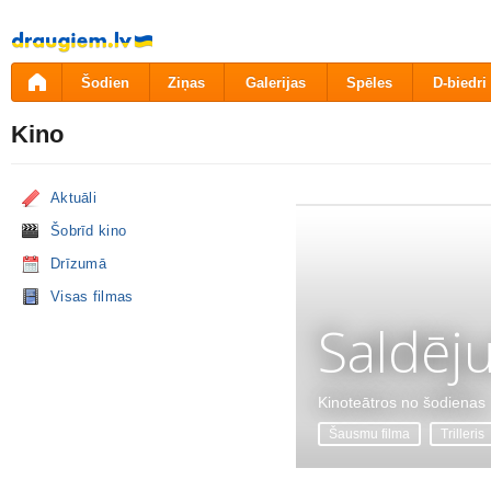
Pāriet
uz
saturu
Šodien
Ziņas
Galerijas
Spēles
D-biedri
Kino
Aktuāli
Šobrīd kino
Drīzumā
Visas filmas
Saldēj
Kinoteātros no šodienas
Šausmu filma
Trilleris