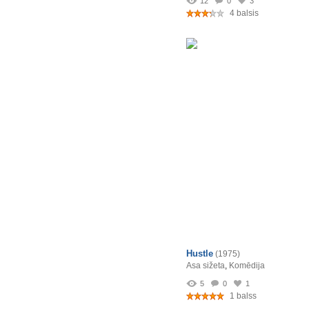
12
0
3
4 balsis
Hustle
(1975)
Asa sižeta
,
Komēdija
5
0
1
1 balss