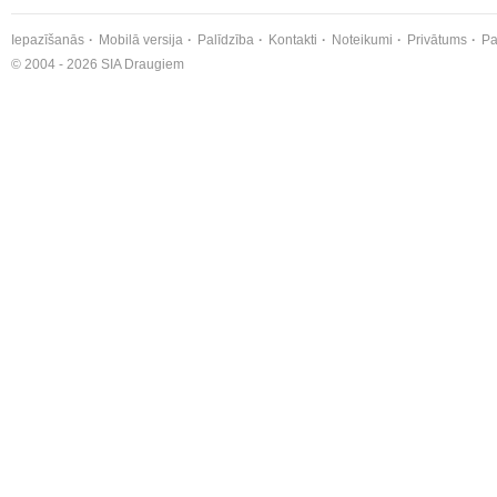
Iepazīšanās
Mobilā versija
Palīdzība
Kontakti
Noteikumi
Privātums
Pa
© 2004 - 2026 SIA Draugiem