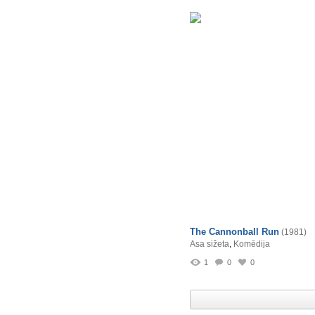
The Cannonball Run
(1981)
Asa sižeta
,
Komēdija
1
0
0