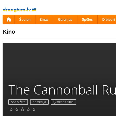
Pāriet
uz
saturu
Šodien
Ziņas
Galerijas
Spēles
D-biedri
Kino
The Cannonball R
Asa sižeta
Komēdija
Ģimenes filma