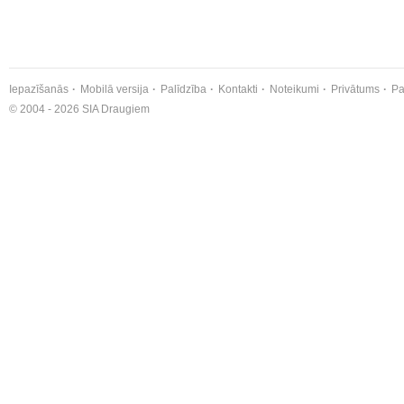
Iepazīšanās
Mobilā versija
Palīdzība
Kontakti
Noteikumi
Privātums
Pa
© 2004 - 2026 SIA Draugiem