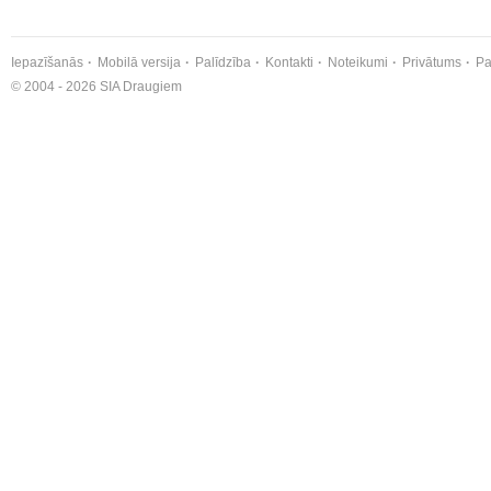
Iepazīšanās
Mobilā versija
Palīdzība
Kontakti
Noteikumi
Privātums
Pa
© 2004 - 2026 SIA Draugiem