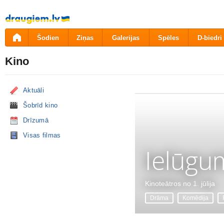
Pāriet
uz
saturu
Šodien
Ziņas
Galerijas
Spēles
D-biedri
Kino
Aktuāli
Šobrīd kino
Drīzumā
Visas filmas
Ielūgu
Kinoteātros no 1. jūlija
Drāma
Komēdija