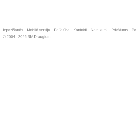
Iepazīšanās
Mobilā versija
Palīdzība
Kontakti
Noteikumi
Privātums
Pa
© 2004 - 2026 SIA Draugiem