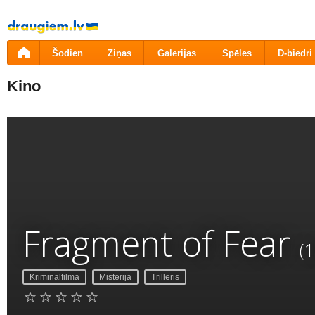
Pāriet
uz
saturu
Šodien
Ziņas
Galerijas
Spēles
D-biedri
Kino
Fragment of Fear
(
Kriminālfilma
Mistērija
Trilleris