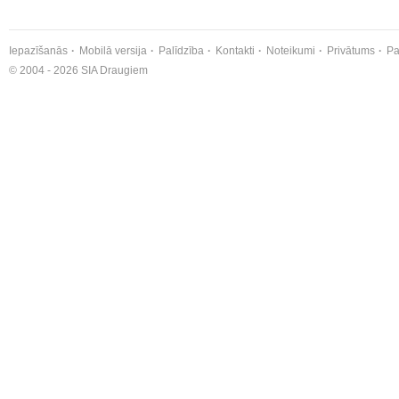
Iepazīšanās
Mobilā versija
Palīdzība
Kontakti
Noteikumi
Privātums
Pa
© 2004 - 2026 SIA Draugiem