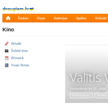
Pāriet
uz
saturu
Šodien
Ziņas
Galerijas
Spēles
D-biedri
Kino
Aktuāli
Šobrīd kino
Drīzumā
Visas filmas
Valītis
Kinoteātros no 31. jūlija
Piedzīvojumu
Multfilm