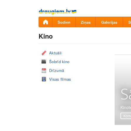
Pāriet
uz
saturu
Šodien
Ziņas
Galerijas
S
Kino
Aktuāli
Šobrīd kino
Drīzumā
Visas filmas
S
Kinot
Komē