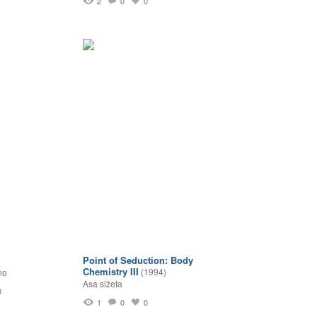
2
0
0
Point of Seduction: Body
Chemistry III
(1994)
no
Asa sižeta
0
1
0
0