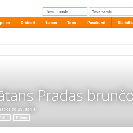
pēles
D-biedri
Lapas
Tops
Pasākumi
Statistik
ātans Pradas brunčo
eātros no 29. aprīļa
dija
Drāma