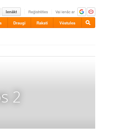
Ienākt
Reģistrēties
Vai ienāc ar
a
Draugi
Raksti
Vēstules
s 2