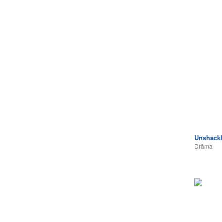
Unshack
Drāma