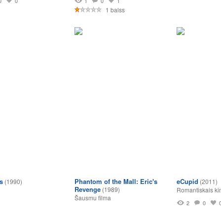
0
0
1
0
1
1 balss
s
Phantom of the Mall: Eric's
eCupid
(1990)
(2011)
Revenge
(1989)
Romantiskais ki
Šausmu filma
2
0