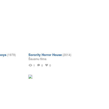
boys
Sorority Horror House
(1979)
(2014)
Šausmu filma
1
0
0