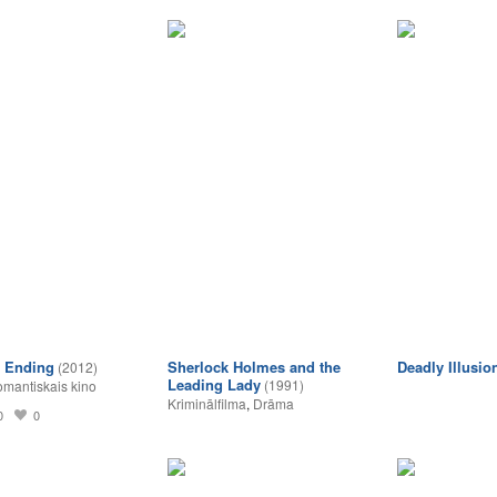
t Ending
Sherlock Holmes and the
Deadly Illusio
(2012)
Leading Lady
(1991)
mantiskais kino
Kriminālfilma
,
Drāma
0
0