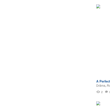
A Perfec
Drāma
,
Ro
2