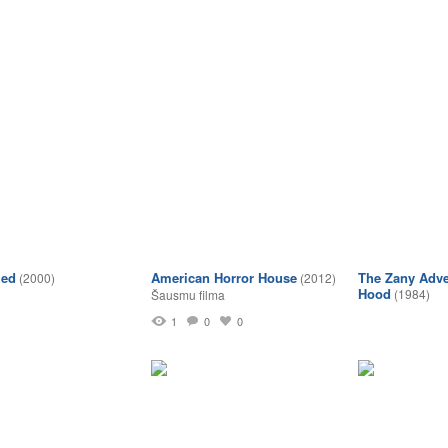
led
American Horror House
The Zany Adve
(2000)
(2012)
Hood
(1984)
Šausmu filma
1
0
0