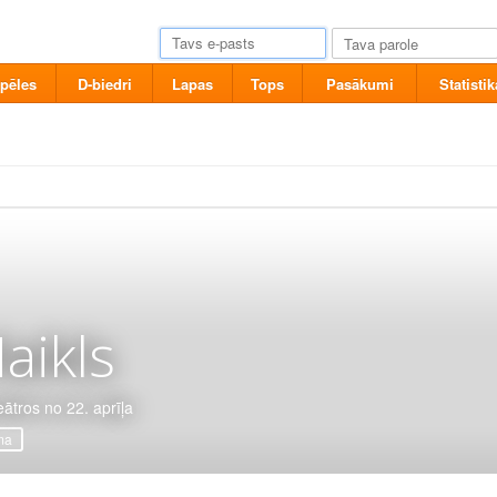
pēles
D-biedri
Lapas
Tops
Pasākumi
Statistik
aikls
eātros no 22. aprīļa
ma