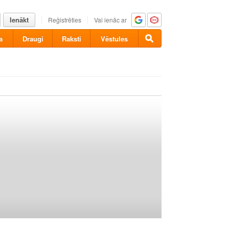
Ienākt
Reģistrēties
Vai ienāc ar
a
Draugi
Raksti
Vēstules