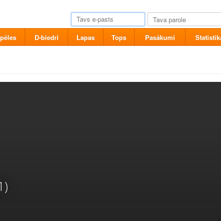
pēles
D-biedri
Lapas
Tops
Pasākumi
Statistik
1)