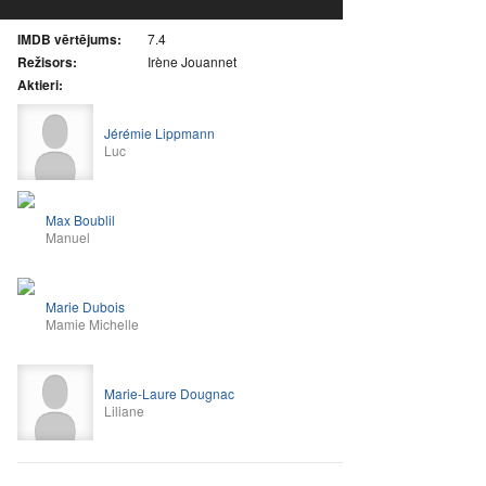
IMDB vērtējums:
7.4
Režisors:
Irène Jouannet
Aktieri:
Jérémie Lippmann
Luc
Max Boublil
Manuel
Marie Dubois
Mamie Michelle
Marie-Laure Dougnac
Liliane