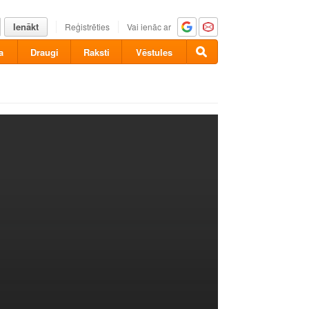
Ienākt
Reģistrēties
Vai ienāc ar
a
Draugi
Raksti
Vēstules