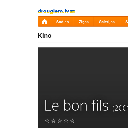
Pāriet
uz
saturu
Šodien
Ziņas
Galerijas
S
Kino
Le bon fils
(200