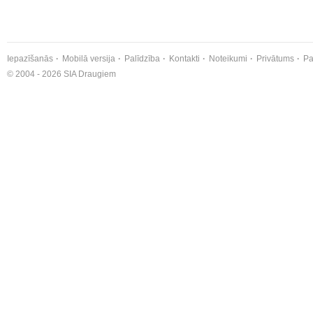
Iepazīšanās
Mobilā versija
Palīdzība
Kontakti
Noteikumi
Privātums
Pa
© 2004 - 2026 SIA Draugiem