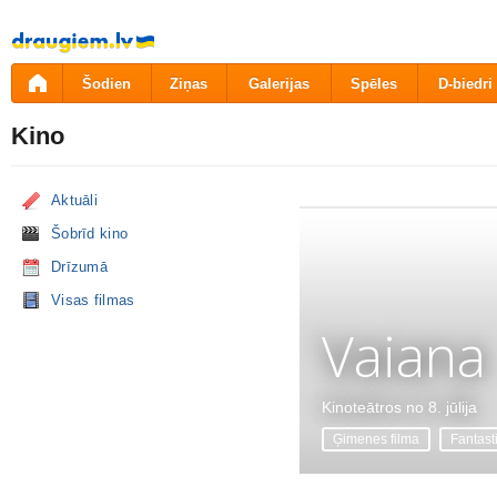
Pāriet
uz
saturu
Šodien
Ziņas
Galerijas
Spēles
D-biedri
Kino
Aktuāli
Šobrīd kino
Drīzumā
Visas filmas
Vaiana
Kinoteātros no 8. jūlija
Ģimenes filma
Fantast