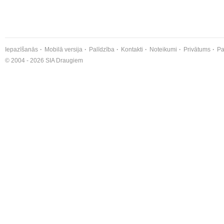
Iepazīšanās
Mobilā versija
Palīdzība
Kontakti
Noteikumi
Privātums
Pa
© 2004 - 2026 SIA Draugiem