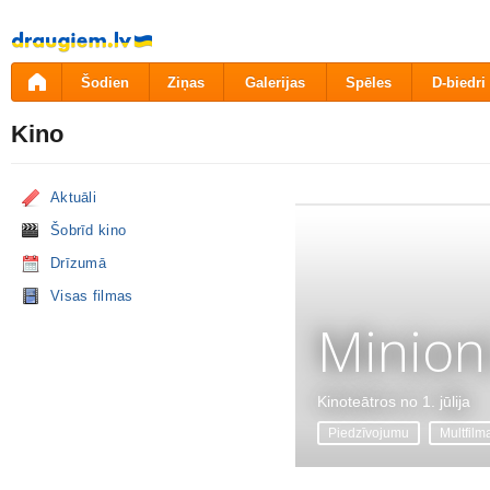
Pāriet
uz
saturu
Šodien
Ziņas
Galerijas
Spēles
D-biedri
Kino
Aktuāli
Šobrīd kino
Drīzumā
Visas filmas
Minion
Kinoteātros no 1. jūlija
Piedzīvojumu
Multfilm