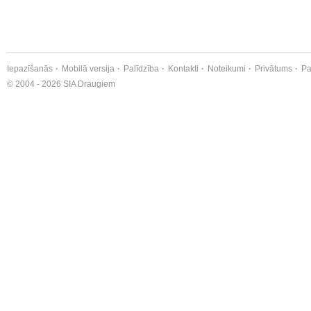
Iepazīšanās
Mobilā versija
Palīdzība
Kontakti
Noteikumi
Privātums
Pa
© 2004 - 2026 SIA Draugiem