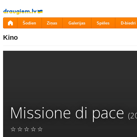
Pāriet
uz
saturu
Šodien
Ziņas
Galerijas
Spēles
D-biedri
Kino
Missione di pace
(2