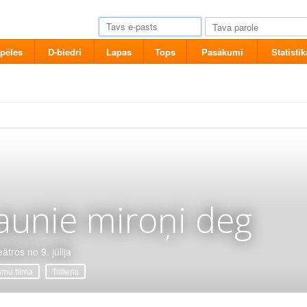
pēles
D-biedri
Lapas
Tops
Pasākumi
Statistik
aunie miroņi deg
ātros no 9. jūlija
mu filma
Trilleris