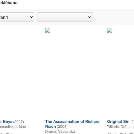
eklēšana
r Boys
The Assassination of Richard
Original Sin
(2007)
(2
Nixon
(2004)
mantiskais kino
Trilleris
,
Drāma
,
Drāma
,
Vēsturiska