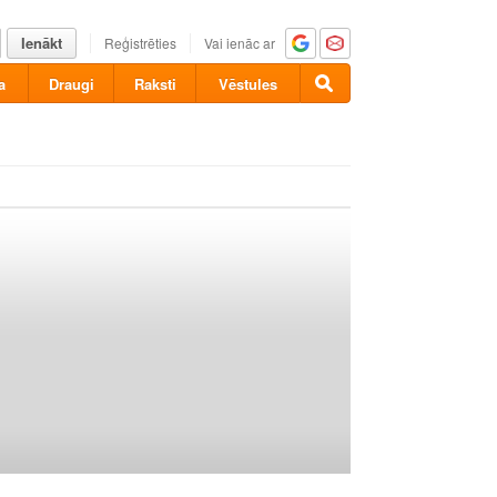
Ienākt
Reģistrēties
Vai ienāc ar
a
Draugi
Raksti
Vēstules