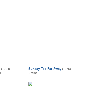
s
Sunday Too Far Away
(1994)
(1975)
a
Drāma