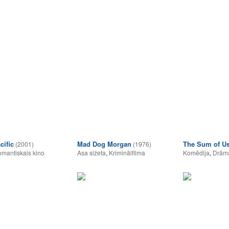
cific
Mad Dog Morgan
The Sum of U
(2001)
(1976)
mantiskais kino
Asa sižeta
,
Kriminālfilma
Komēdija
,
Drām