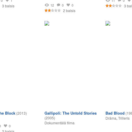
0
1
11
0
12
0
0
3 balsis
3 bal
2 balsis
he Block
Gallipoli: The Untold Stories
Bad Blood
(2013)
(19
(2005)
Drāma
,
Trilleris
Dokumentālā filma
0
0
2 balsis