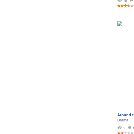
15
Around t
Drāma
1