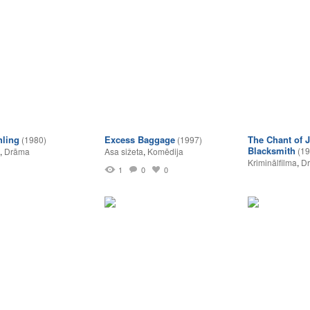
hling
Excess Baggage
The Chant of 
(1980)
(1997)
Blacksmith
(19
,
Drāma
Asa sižeta
,
Komēdija
Kriminālfilma
,
D
1
0
0