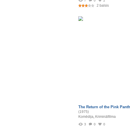
7
0
2
2 balsis
The Return of the Pink Pant
(1975)
Komēdija
,
Kriminālfilma
3
0
0