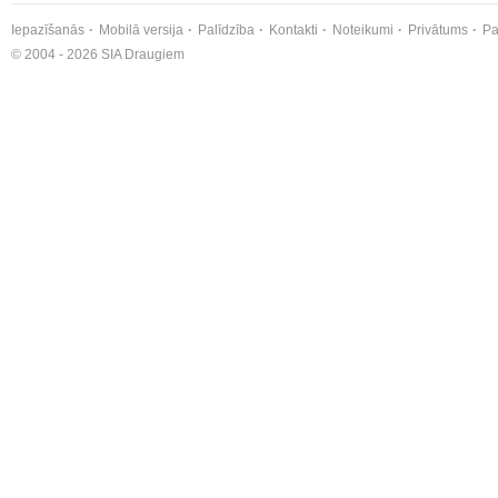
Iepazīšanās
Mobilā versija
Palīdzība
Kontakti
Noteikumi
Privātums
Pa
© 2004 - 2026 SIA Draugiem