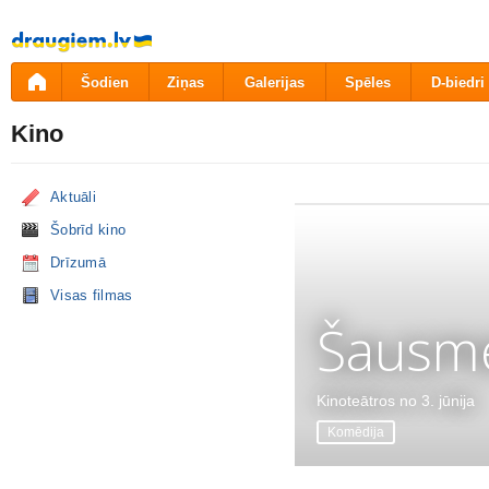
Pāriet
uz
saturu
Šodien
Ziņas
Galerijas
Spēles
D-biedri
Kino
Aktuāli
Šobrīd kino
Drīzumā
Visas filmas
Šausme
Kinoteātros no 3. jūnija
Komēdija