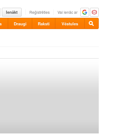
Ienākt
Reģistrēties
Vai ienāc ar
a
Draugi
Raksti
Vēstules