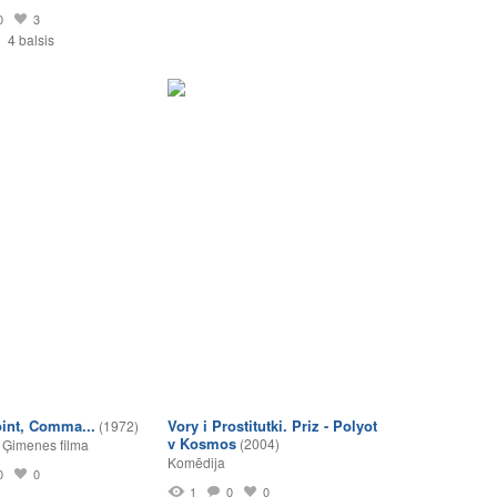
0
3
4 balsis
oint, Comma...
Vory i Prostitutki. Priz - Polyot
(1972)
v Kosmos
(2004)
,
Ģimenes filma
Komēdija
0
0
1
0
0