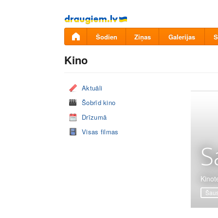
Pāriet
uz
saturu
Šodien
Ziņas
Galerijas
S
Kino
Aktuāli
Šobrīd kino
Drīzumā
Visas filmas
S
Kinot
Šaus