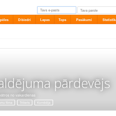
pēles
D-biedri
Lapas
Tops
Pasākumi
Statistik
aldējuma pārdevējs
eātros no vakardienas
mu filma
Trilleris
Komēdija