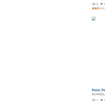
5
Point, P
Komēdija
1