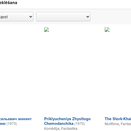
eklēšana
сильевич меняет
Priklyucheniya Zhyoltogo
The Stork-Khal
сию
Chemodanchika
(1973)
(1970)
Multfilma
,
Fantas
Komēdija
,
Fantastika