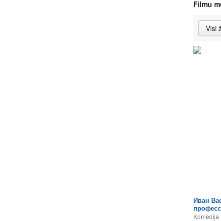
Filmu m
Иван Ва
профес
Komēdija