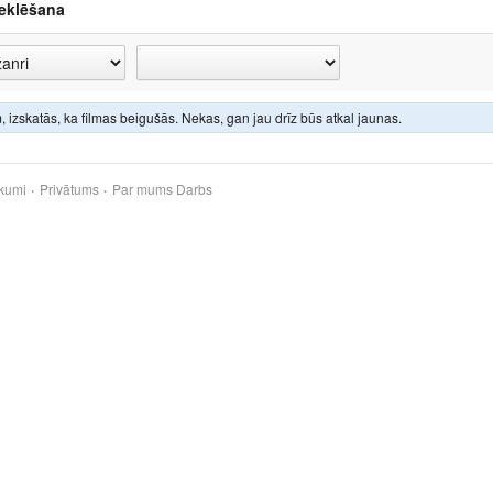
eklēšana
 izskatās, ka filmas beigušās. Nekas, gan jau drīz būs atkal jaunas.
kumi
Privātums
Par mums
Darbs