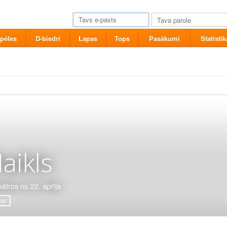
pēles
D-biedri
Lapas
Tops
Pasākumi
Statistik
aikls
eātros no 22. aprīļa
ma