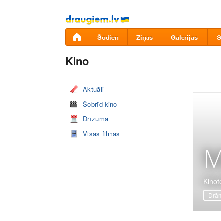
Pāriet
uz
saturu
Šodien
Ziņas
Galerijas
S
Kino
Aktuāli
Šobrīd kino
Drīzumā
Visas filmas
M
Kinot
Drā