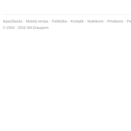
Iepazīšanās
Mobilā versija
Palīdzība
Kontakti
Noteikumi
Privātums
Pa
© 2004 - 2026 SIA Draugiem