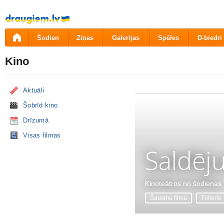
Pāriet
uz
saturu
Šodien
Ziņas
Galerijas
Spēles
D-biedri
Kino
Aktuāli
Šobrīd kino
Drīzumā
Visas filmas
Saldēj
Kinoteātros no šodienas
Šausmu filma
Trilleris