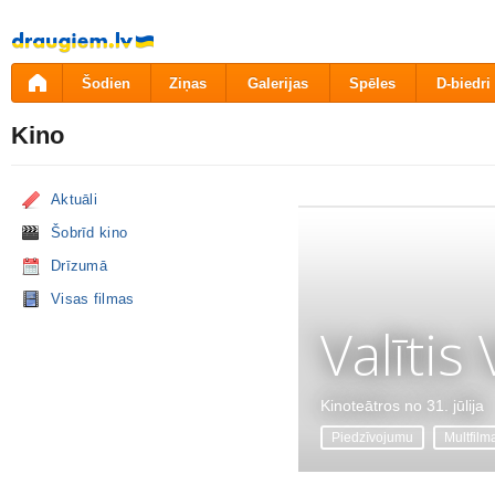
Pāriet
uz
saturu
Šodien
Ziņas
Galerijas
Spēles
D-biedri
Kino
Aktuāli
Šobrīd kino
Drīzumā
Visas filmas
Valītis
Kinoteātros no 31. jūlija
Piedzīvojumu
Multfilm