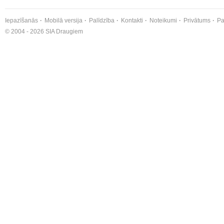
Iepazīšanās
Mobilā versija
Palīdzība
Kontakti
Noteikumi
Privātums
Pa
© 2004 - 2026 SIA Draugiem