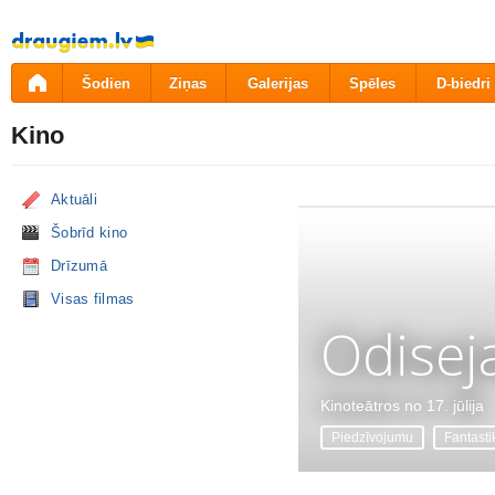
Pāriet
uz
saturu
Šodien
Ziņas
Galerijas
Spēles
D-biedri
Kino
Aktuāli
Šobrīd kino
Drīzumā
Visas filmas
Odisej
Kinoteātros no 17. jūlija
Piedzīvojumu
Fantasti