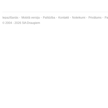
Iepazīšanās
Mobilā versija
Palīdzība
Kontakti
Noteikumi
Privātums
Pa
© 2004 - 2026 SIA Draugiem