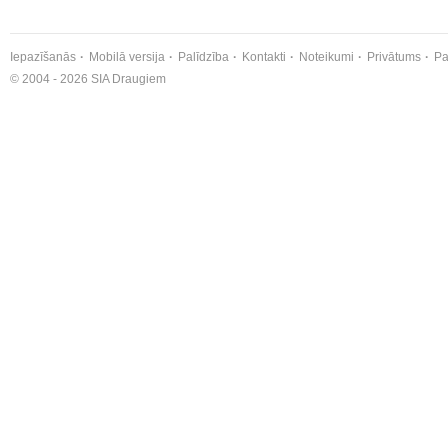
Iepazīšanās
Mobilā versija
Palīdzība
Kontakti
Noteikumi
Privātums
Pa
© 2004 - 2026 SIA Draugiem