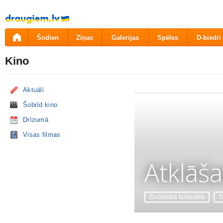
Pāriet
uz
saturu
Šodien
Ziņas
Galerijas
Spēles
D-biedri
Kino
Aktuāli
Šobrīd kino
Drīzumā
Visas filmas
Atklāš
Zinātniskā fantastika
Tr