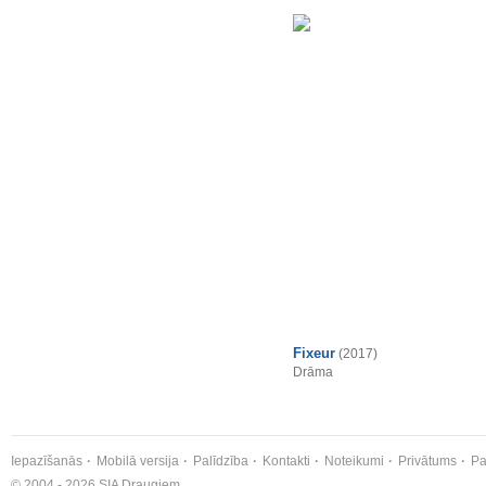
Fixeur
(2017)
Drāma
Iepazīšanās
Mobilā versija
Palīdzība
Kontakti
Noteikumi
Privātums
Pa
© 2004 - 2026 SIA Draugiem