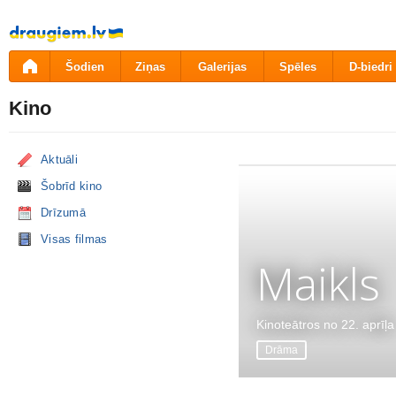
Pāriet
uz
saturu
Šodien
Ziņas
Galerijas
Spēles
D-biedri
Kino
Aktuāli
Šobrīd kino
Drīzumā
Visas filmas
Maikls
Kinoteātros no 22. aprīļa
Drāma