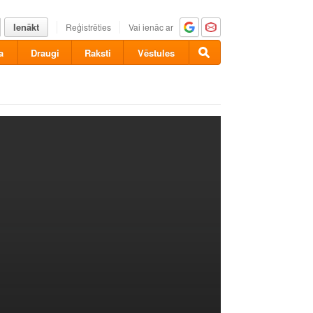
Ienākt
Reģistrēties
Vai ienāc ar
a
Draugi
Raksti
Vēstules