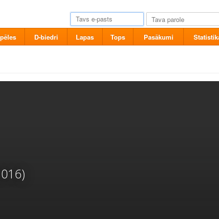
pēles
D-biedri
Lapas
Tops
Pasākumi
Statistik
2016)