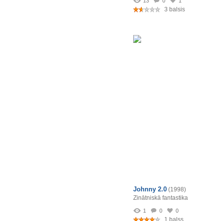
13
0
1
3 balsis
Johnny 2.0
(1998)
Zinātniskā fantastika
1
0
0
1 balss