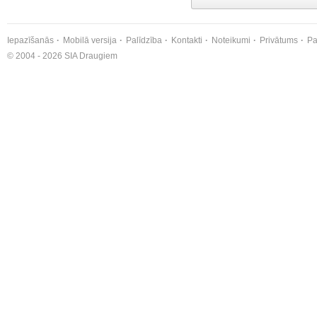
Iepazīšanās
Mobilā versija
Palīdzība
Kontakti
Noteikumi
Privātums
Pa
© 2004 - 2026 SIA Draugiem