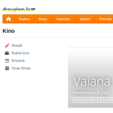
Pāriet
uz
saturu
Šodien
Ziņas
Galerijas
Spēles
D-biedri
Kino
Aktuāli
Šobrīd kino
Drīzumā
Visas filmas
Vaiana
Kinoteātros no 8. jūlija
Ģimenes filma
Fantast