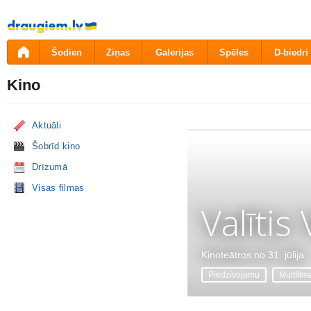
Pāriet
uz
saturu
Šodien
Ziņas
Galerijas
Spēles
D-biedri
Kino
Aktuāli
Šobrīd kino
Drīzumā
Visas filmas
Valītis
Kinoteātros no 31. jūlija
Piedzīvojumu
Multfilm