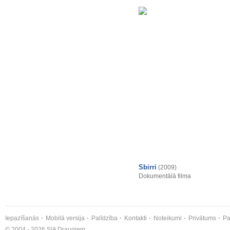
Sbirri
(2009)
Dokumentālā filma
Iepazīšanās
Mobilā versija
Palīdzība
Kontakti
Noteikumi
Privātums
Pa
© 2004 - 2026 SIA Draugiem