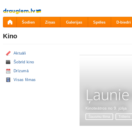
Pāriet
uz
saturu
Šodien
Ziņas
Galerijas
Spēles
D-biedri
Kino
Aktuāli
Šobrīd kino
Drīzumā
Visas filmas
Ļaunie
Kinoteātros no 9. jūlija
Šausmu filma
Trilleris