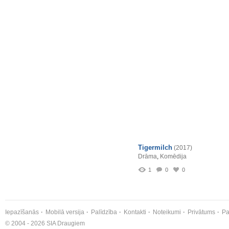
Tigermilch
(2017)
Drāma
,
Komēdija
1
0
0
Iepazīšanās
Mobilā versija
Palīdzība
Kontakti
Noteikumi
Privātums
Pa
© 2004 - 2026 SIA Draugiem