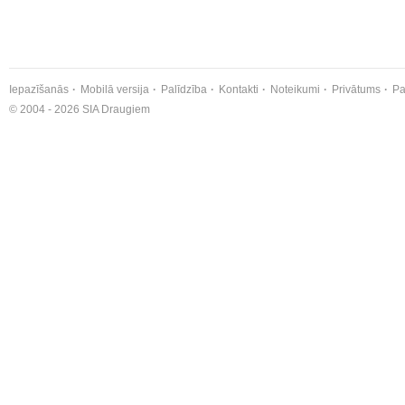
Iepazīšanās
Mobilā versija
Palīdzība
Kontakti
Noteikumi
Privātums
Pa
© 2004 - 2026 SIA Draugiem