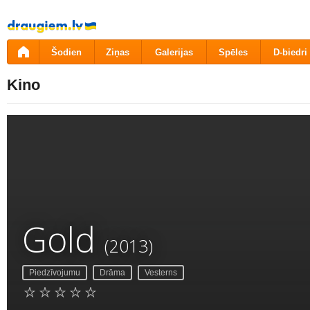
Pāriet
uz
saturu
Šodien
Ziņas
Galerijas
Spēles
D-biedri
Kino
Gold
(2013)
Piedzīvojumu
Drāma
Vesterns