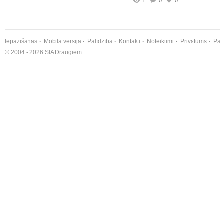
1
0
0
Iepazīšanās
Mobilā versija
Palīdzība
Kontakti
Noteikumi
Privātums
Pa
© 2004 - 2026 SIA Draugiem