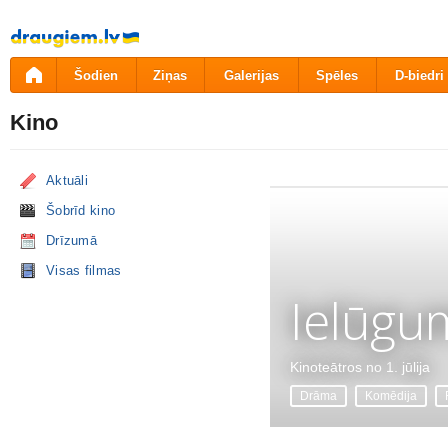
Pāriet
uz
saturu
Šodien
Ziņas
Galerijas
Spēles
D-biedri
Kino
Aktuāli
Šobrīd kino
Drīzumā
Visas filmas
Ielūgu
Kinoteātros no 1. jūlija
Drāma
Komēdija