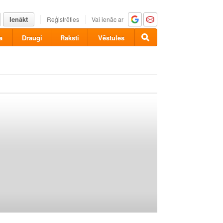
Ienākt
Reģistrēties
Vai ienāc ar
a
Draugi
Raksti
Vēstules