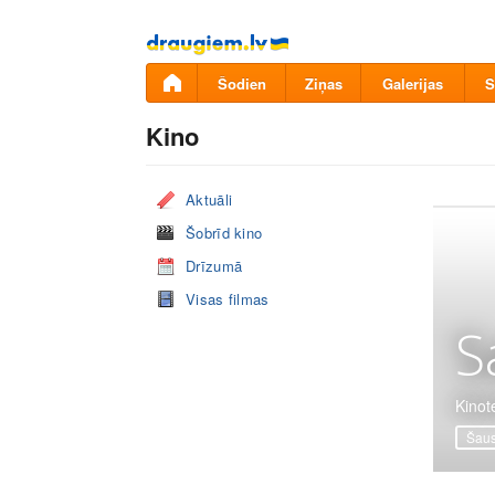
Pāriet
uz
saturu
Šodien
Ziņas
Galerijas
S
Kino
Aktuāli
Šobrīd kino
Drīzumā
Visas filmas
S
Kinot
Šaus