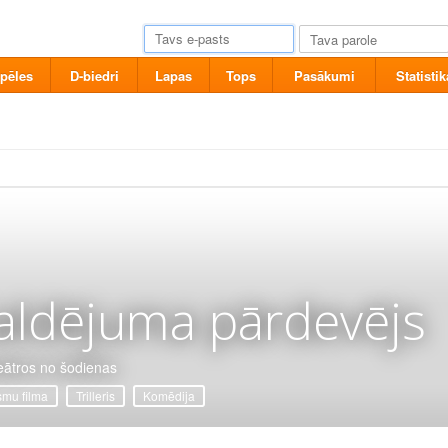
pēles
D-biedri
Lapas
Tops
Pasākumi
Statistik
aldējuma pārdevējs
eātros no šodienas
mu filma
Trilleris
Komēdija