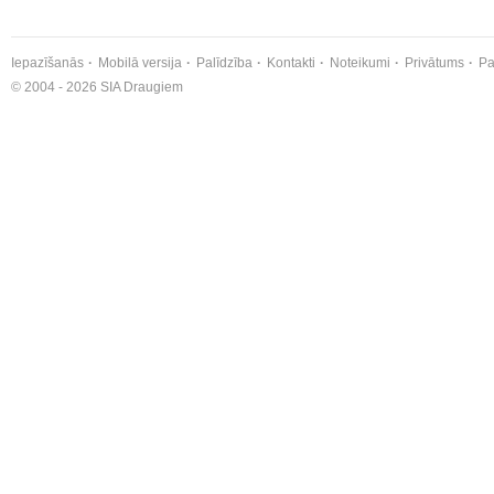
Iepazīšanās
Mobilā versija
Palīdzība
Kontakti
Noteikumi
Privātums
Pa
© 2004 - 2026 SIA Draugiem