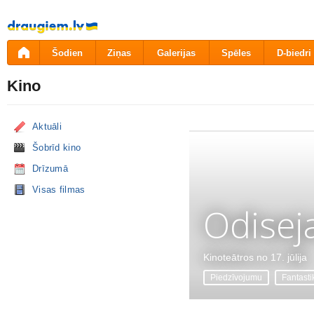
Pāriet
uz
saturu
Šodien
Ziņas
Galerijas
Spēles
D-biedri
Kino
Aktuāli
Šobrīd kino
Drīzumā
Visas filmas
Odisej
Kinoteātros no 17. jūlija
Piedzīvojumu
Fantasti