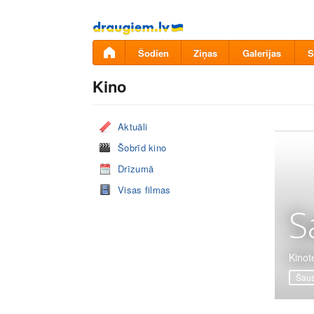
Pāriet
uz
saturu
Šodien
Ziņas
Galerijas
S
Kino
Aktuāli
Šobrīd kino
Drīzumā
Visas filmas
S
Kinot
Šaus