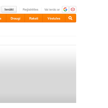
Ienākt
Reģistrēties
Vai ienāc ar
a
Draugi
Raksti
Vēstules