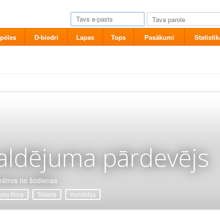
pēles
D-biedri
Lapas
Tops
Pasākumi
Statistik
aldējuma pārdevējs
eātros no šodienas
mu filma
Trilleris
Komēdija