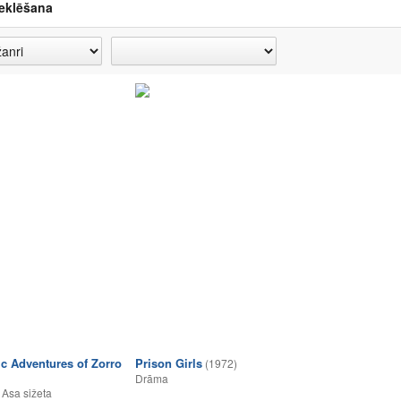
eklēšana
ic Adventures of Zorro
Prison Girls
(1972)
Drāma
,
Asa sižeta