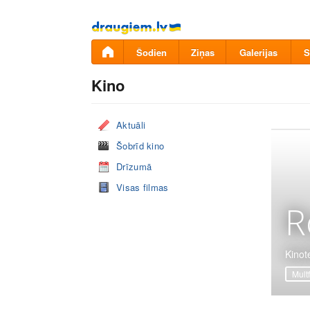
Pāriet
uz
saturu
Šodien
Ziņas
Galerijas
S
Kino
Aktuāli
Šobrīd kino
Drīzumā
Visas filmas
R
Kinot
Mult