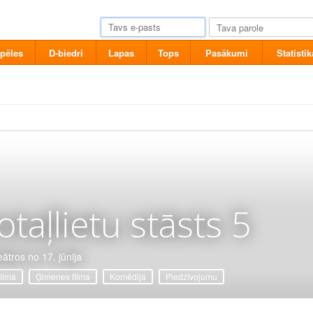
pēles
D-biedri
Lapas
Tops
Pasākumi
Statistik
otaļlietu stāsts 5
eātros no 17. jūnija
filma
Ģimenes filma
Komēdija
Piedzīvojumu