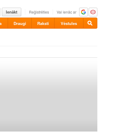
Ienākt
Reģistrēties
Vai ienāc ar
a
Draugi
Raksti
Vēstules