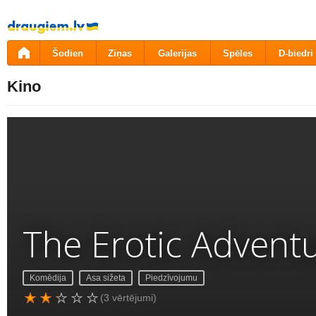
Pāriet
uz
saturu
Šodien
Ziņas
Galerijas
Spēles
D-biedri
Kino
The Erotic Adventu
Komēdija
Asa sižeta
Piedzīvojumu
(3 vērtējumi)