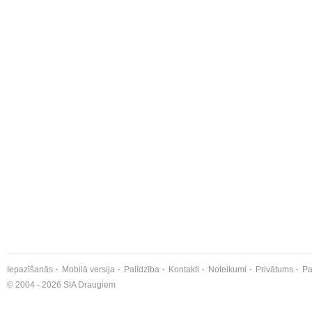
Iepazīšanās
Mobilā versija
Palīdzība
Kontakti
Noteikumi
Privātums
Pa
© 2004 - 2026 SIA Draugiem