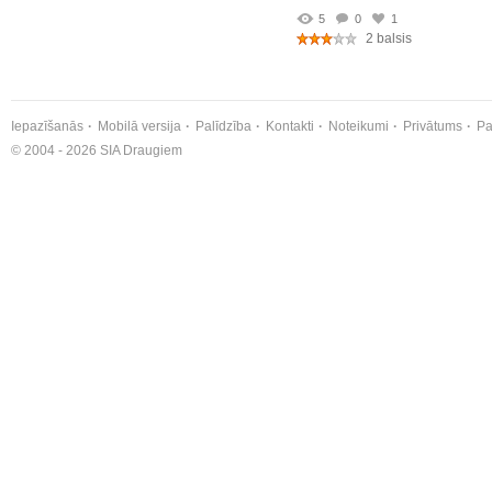
5
0
1
2 balsis
Iepazīšanās
Mobilā versija
Palīdzība
Kontakti
Noteikumi
Privātums
Pa
© 2004 - 2026 SIA Draugiem