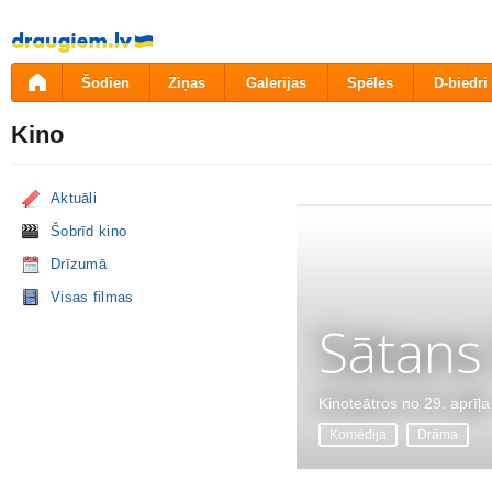
Pāriet
uz
saturu
Šodien
Ziņas
Galerijas
Spēles
D-biedri
Kino
Aktuāli
Šobrīd kino
Drīzumā
Visas filmas
Sātans
Kinoteātros no 29. aprīļa
Komēdija
Drāma