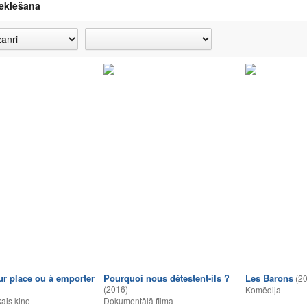
eklēšana
r place ou à emporter
Pourquoi nous détestent-ils ?
Les Barons
(2
(2016)
Komēdija
ais kino
Dokumentālā filma