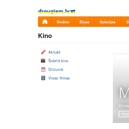
Pāriet
uz
saturu
Šodien
Ziņas
Galerijas
S
Kino
Aktuāli
Šobrīd kino
Drīzumā
Visas filmas
M
Kinote
Pied