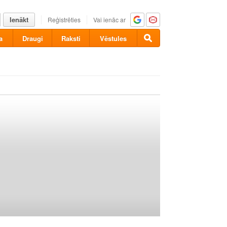
Ienākt
Reģistrēties
Vai ienāc ar
a
Draugi
Raksti
Vēstules