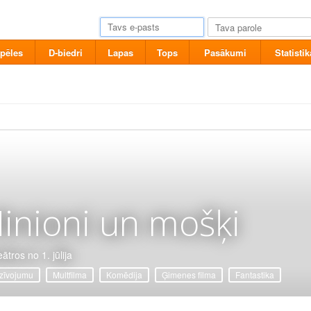
pēles
D-biedri
Lapas
Tops
Pasākumi
Statistik
inioni un mošķi
ātros no 1. jūlija
zīvojumu
Multfilma
Komēdija
Ģimenes filma
Fantastika