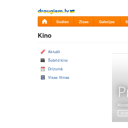
Pāriet
uz
saturu
Šodien
Ziņas
Galerijas
S
Kino
Aktuāli
Šobrīd kino
Drīzumā
Visas filmas
P
Kinot
Zinā