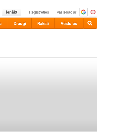
Ienākt
Reģistrēties
Vai ienāc ar
a
Draugi
Raksti
Vēstules