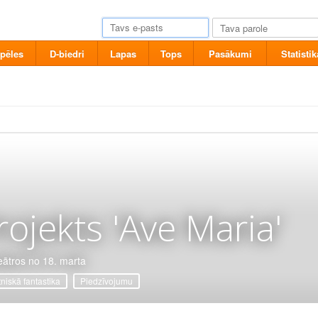
pēles
D-biedri
Lapas
Tops
Pasākumi
Statistik
rojekts 'Ave Maria'
eātros no 18. marta
tniskā fantastika
Piedzīvojumu