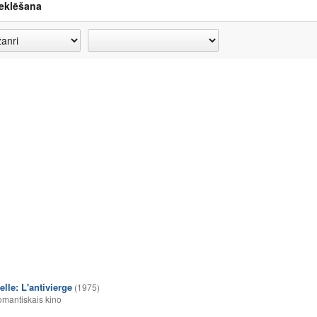
eklēšana
le: L'antivierge
(1975)
mantiskais kino