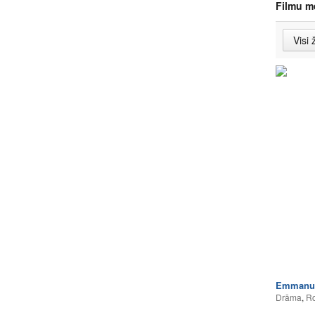
Filmu m
Emmanuel
Drāma
,
Ro