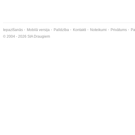
Iepazīšanās
Mobilā versija
Palīdzība
Kontakti
Noteikumi
Privātums
Pa
© 2004 - 2026 SIA Draugiem