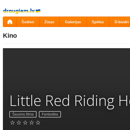
Pāriet
uz
saturu
Šodien
Ziņas
Galerijas
Spēles
D-biedri
Kino
Little Red Riding 
Šausmu filma
Fantastika