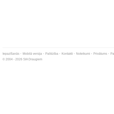
Iepazīšanās
Mobilā versija
Palīdzība
Kontakti
Noteikumi
Privātums
Pa
© 2004 - 2026 SIA Draugiem