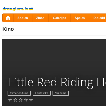
Pāriet
uz
saturu
Šodien
Ziņas
Galerijas
Spēles
D-biedri
Kino
Little Red Riding 
Ģimenes filma
Fantastika
Multfilma