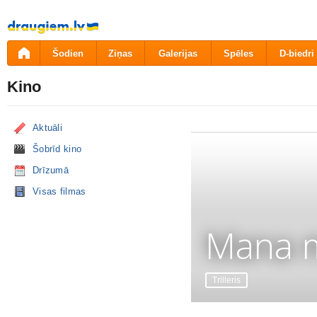
Pāriet
uz
saturu
Šodien
Ziņas
Galerijas
Spēles
D-biedri
Kino
Aktuāli
Šobrīd kino
Drīzumā
Visas filmas
Mana m
Trilleris