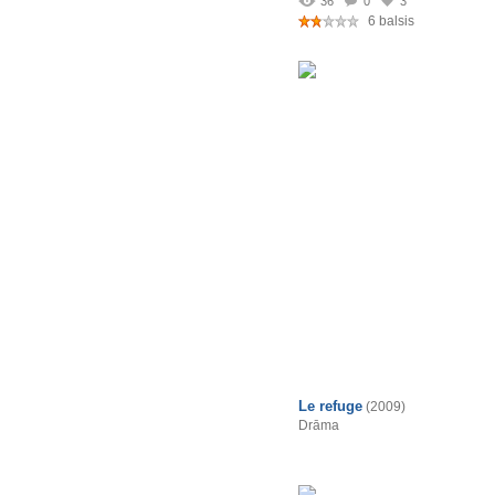
36
0
3
6 balsis
Le refuge
(2009)
Drāma