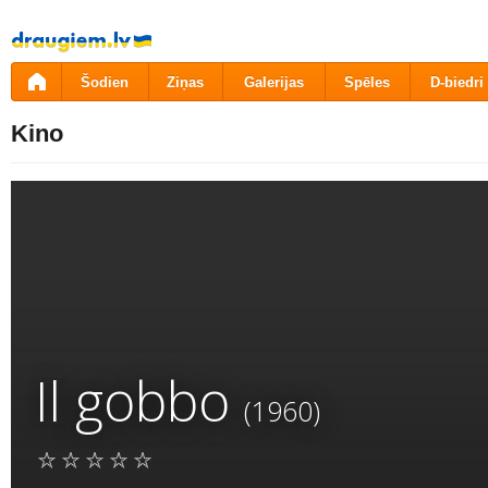
Pāriet
uz
saturu
Šodien
Ziņas
Galerijas
Spēles
D-biedri
Kino
Il gobbo
(1960)