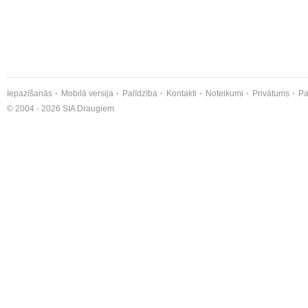
Iepazīšanās
Mobilā versija
Palīdzība
Kontakti
Noteikumi
Privātums
Pa
© 2004 - 2026 SIA Draugiem