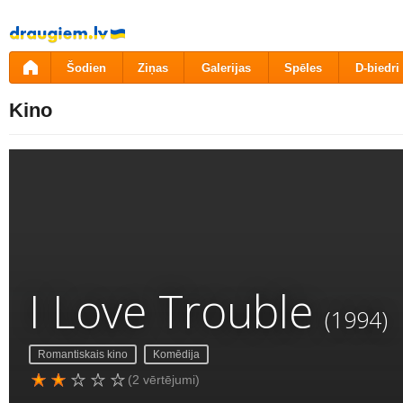
Pāriet
uz
saturu
Šodien
Ziņas
Galerijas
Spēles
D-biedri
Kino
I Love Trouble
(1994)
Romantiskais kino
Komēdija
(2 vērtējumi)