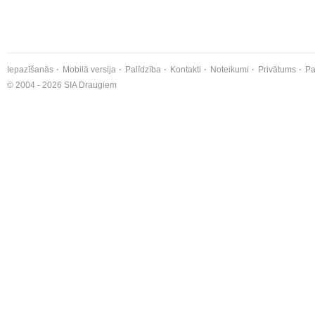
Iepazīšanās
Mobilā versija
Palīdzība
Kontakti
Noteikumi
Privātums
Pa
© 2004 - 2026 SIA Draugiem