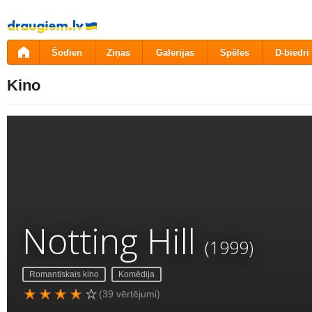
Pāriet
uz
saturu
Šodien
Ziņas
Galerijas
Spēles
D-biedri
Kino
Notting Hill
(1999)
Romantiskais kino
Komēdija
(39 vērtējumi)