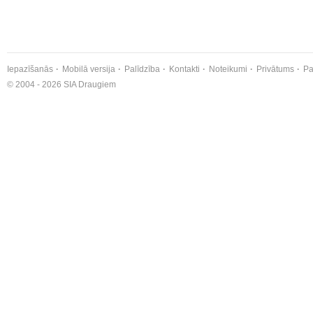
Iepazīšanās
Mobilā versija
Palīdzība
Kontakti
Noteikumi
Privātums
Pa
© 2004 - 2026 SIA Draugiem