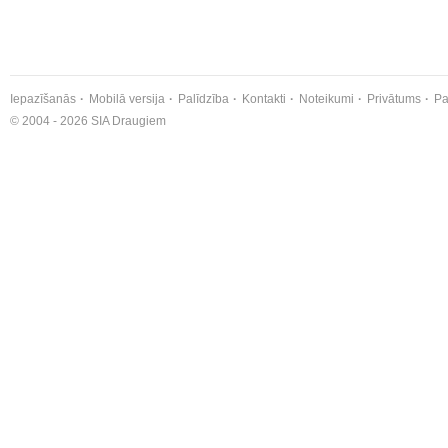
Iepazīšanās
Mobilā versija
Palīdzība
Kontakti
Noteikumi
Privātums
Pa
© 2004 - 2026 SIA Draugiem