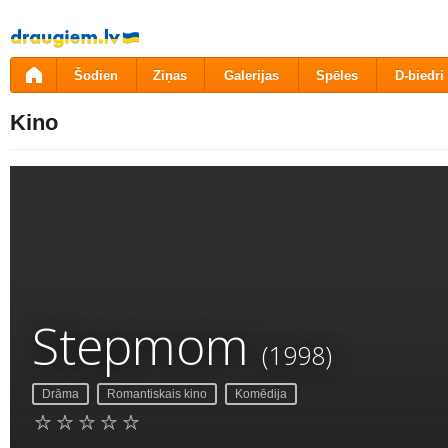
Pāriet
uz
saturu
Šodien
Ziņas
Galerijas
Spēles
D-biedri
Kino
Stepmom
(1998)
Drāma
Romantiskais kino
Komēdija