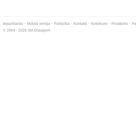
Iepazīšanās
Mobilā versija
Palīdzība
Kontakti
Noteikumi
Privātums
Pa
© 2004 - 2026 SIA Draugiem