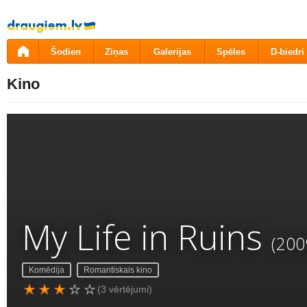
Pāriet
uz
saturu
Šodien
Ziņas
Galerijas
Spēles
D-biedri
Kino
My Life in Ruins
(200
Komēdija
Romantiskais kino
(3 vērtējumi)